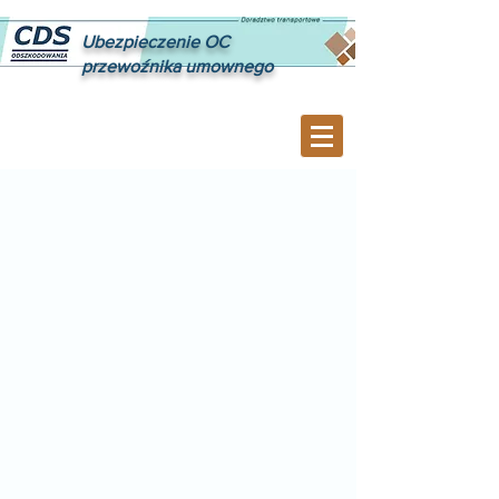
Ubezpieczenie OC
przewoźnika umownego